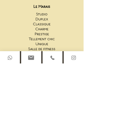
Le Marais
Studio
Duplex
Classique
Charme
Prestige
Tellement chic
Unique
Salle de fitness
Saint-Honoré
44AS Studio
44AS Une Chambre
44AS 2 chambres
44AS Rooftop Duplex
45AS Studio
45AS Suite une chambre
45AS Une Chambre
45AS Duplex
45AS Penthouse Duplex