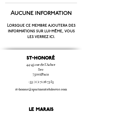
Aucune information
Lorsque ce membre ajoutera des
informations sur lui-même, vous
les verrez ici.
ST-HONORé
44-45 rue de l'Arbre
Sec
75001Paris
+33 (0)1 71 26 73 85
st-honore@apartmentsdulouvre.com
Le Marais