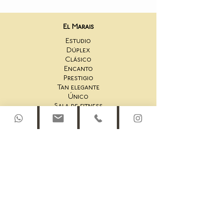
El Marais
Estudio
Dúplex
Clásico
Encanto
Prestigio
Tan elegante
Único
Sala de fitness
San Honoré
Estudio 44AS
Un Dormitorio 44AS
2 Dormitorios 44AS
Dúplex en la azotea 44AS
Estudio 45AS
Suite de un dormitorio 45AS
Un Dormitorio 45AS