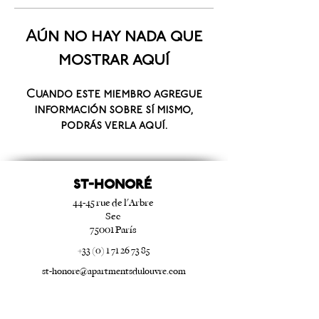
Aún no hay nada que
mostrar aquí
Cuando este miembro agregue
información sobre sí mismo,
podrás verla aquí.
ST-HONORé
44-45 rue de l'Arbre
Sec
75001 París
+33 (0) 1 71 26 73 85
st-honore@apartmentsdulouvre.com