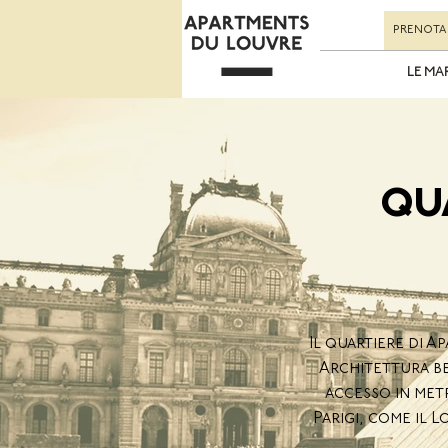
PRENOTA
LE MA
QU
Il quartiere di A
Architettura bel
accesso in met
Parigi, come il 