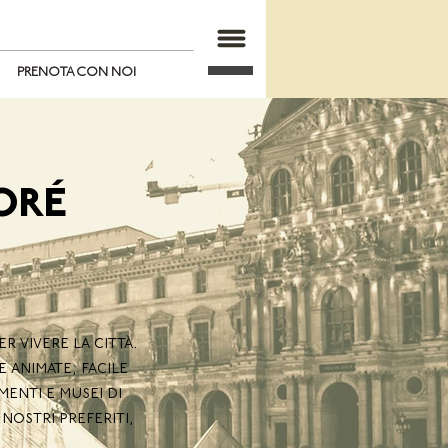
PRENOTA CON NOI
ORÉ
r vivere la città.
e animate, facile
enti e musei di
nostri preferiti,