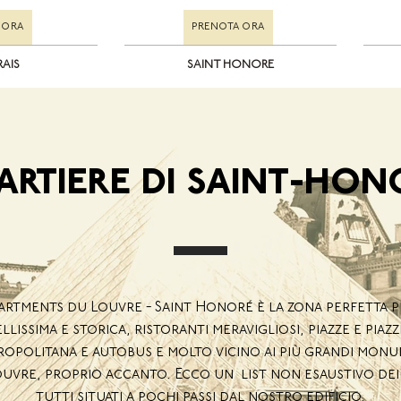
 ORA
PRENOTA ORA
RAIS
SAINT HONORE
ARTIERE DI SAINT-HON
partments du Louvre - Saint Honoré è la zona perfetta pe
lissima e storica, ristoranti meravigliosi, piazze e piazz
ropolitana e autobus e molto vicino ai più grandi monum
Louvre, proprio accanto. Ecco un list non esaustivo dei 
tutti situati a pochi passi dal nostro edificio.