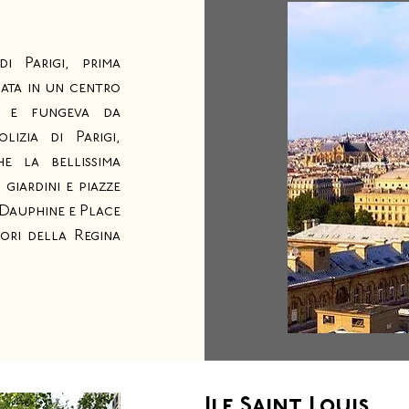
i Parigi, prima
mata in un centro
n e fungeva da
lizia di Parigi,
e la bellissima
giardini e piazze
 Dauphine e Place
iori della Regina
Ile Saint Louis