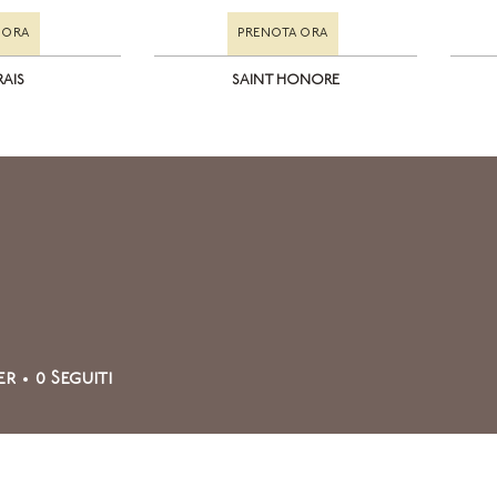
 ORA
PRENOTA ORA
RAIS
SAINT HONORE
er
0
Seguiti