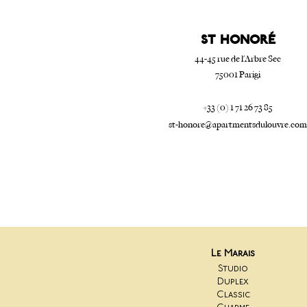
ST Honoré
44-45 rue de l'Arbre Sec
75001 Parigi
+33 (0) 1 71 26 73 85
st-honore@apartmentsdulouvre.com
Le Marais
Studio
Duplex
Classic