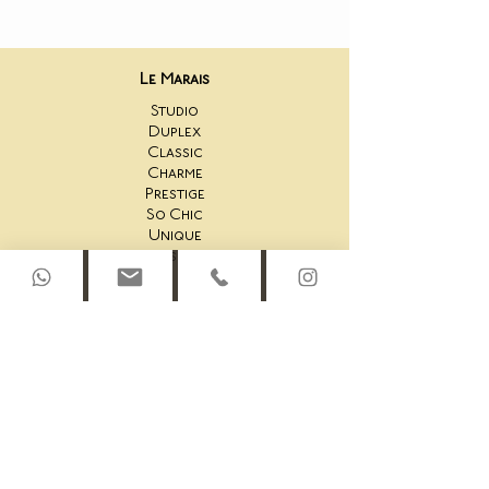
Le Marais
Studio
Duplex
Classic
Charme
Prestige
So Chic
Unique
Fitness Room
Saint-Honoré
Studio 44AS
44AS Una camera da letto
44AS 2 Camere da letto
44AS Duplex sul tetto
Studio 45AS
45AS Suite con una camera da letto