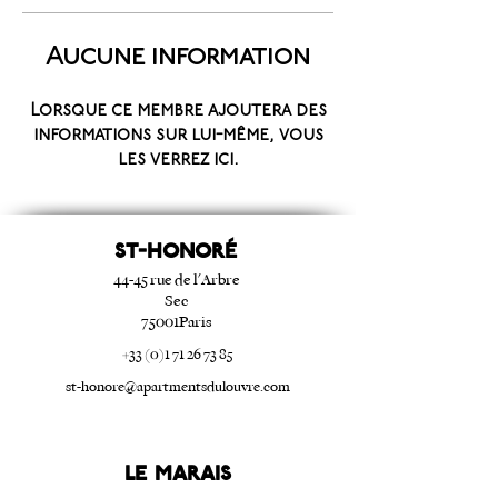
Aucune information
Lorsque ce membre ajoutera des
informations sur lui-même, vous
les verrez ici.
ST-HONORé
44-45 rue de l'Arbre
Sec
75001Paris
+33 (0)1 71 26 73 85
st-honore@apartmentsdulouvre.com
Le Marais