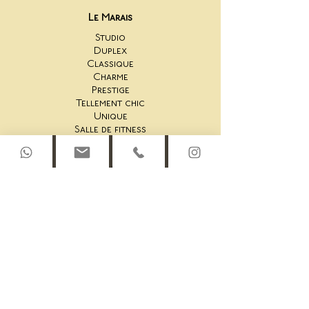
Le Marais
Studio
Duplex
Classique
Charme
Prestige
Tellement chic
Unique
Salle de fitness
Saint-Honoré
44AS Studio
44AS Une Chambre
44AS 2 chambres
44AS Rooftop Duplex
45AS Studio
45AS Suite une chambre
45AS Une Chambre
45AS Duplex
45AS Penthouse Duplex