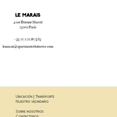
LE marais
4 rue Étienne Marcel
75002 París
+ 33 (0) 1 71 26 73 85
lemarais@apartmentsdulouvre.com
Ubicación | Transporte
Nuestro vecindario
Sobre nosotros
Contáctenos