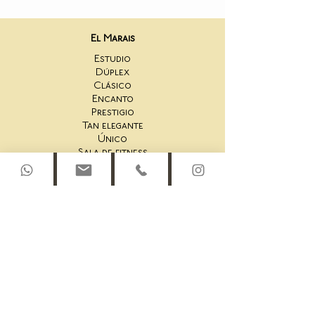
El Marais
Estudio
Dúplex
Clásico
Encanto
Prestigio
Tan elegante
Único
Sala de fitness
San Honoré
Estudio 44AS
Un Dormitorio 44AS
2 Dormitorios 44AS
Dúplex en la azotea 44AS
Estudio 45AS
Suite de un dormitorio 45AS
Un Dormitorio 45AS