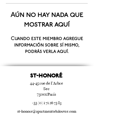
Aún no hay nada que
mostrar aquí
Cuando este miembro agregue
información sobre sí mismo,
podrás verla aquí.
ST-HONORé
44-45 rue de l'Arbre
Sec
75001 París
+33 (0) 1 71 26 73 85
st-honore@apartmentsdulouvre.com