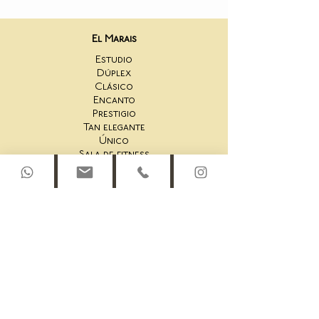
El Marais
Estudio
Dúplex
Clásico
Encanto
Prestigio
Tan elegante
Único
Sala de fitness
San Honoré
Estudio 44AS
Un Dormitorio 44AS
2 Dormitorios 44AS
Dúplex en la azotea 44AS
Estudio 45AS
Suite de un dormitorio 45AS
Un Dormitorio 45AS