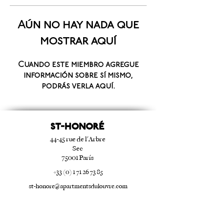
Aún no hay nada que
mostrar aquí
Cuando este miembro agregue
información sobre sí mismo,
podrás verla aquí.
ST-HONORé
44-45 rue de l'Arbre
Sec
75001 París
+33 (0) 1 71 26 73 85
st-honore@apartmentsdulouvre.com