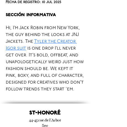
Fecha de registro: 10 jul 2025
Sección informativa
Hi, I’m Jack Robin from New York, 
the guy behind the looks at JNJ 
Jackets. The 
Tyler the Creator 
Igor suit
 is one drop I’ll never 
get over. It’s bold, offbeat, and 
unapologetically weird just how 
fashion should be. We kept it 
pink, boxy, and full of character, 
designed for creatives who don’t 
follow trends they start ‘em.
ST-HONORé
44-45 rue de l'Arbre
Sec