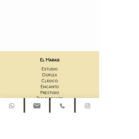
El Marais
Estudio
Dúplex
Clásico
Encanto
Prestigio
Tan elegante
Único
Sala de fitness
San Honoré
Estudio 44AS