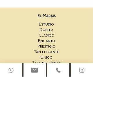
El Marais
Estudio
Dúplex
Clásico
Encanto
Prestigio
Tan elegante
Único
Sala de fitness
San Honoré
Estudio 44AS
Un Dormitorio 44AS
2 Dormitorios 44AS
Dúplex en la azotea 44AS
Estudio 45AS
Suite de un dormitorio 45AS
Un Dormitorio 45AS