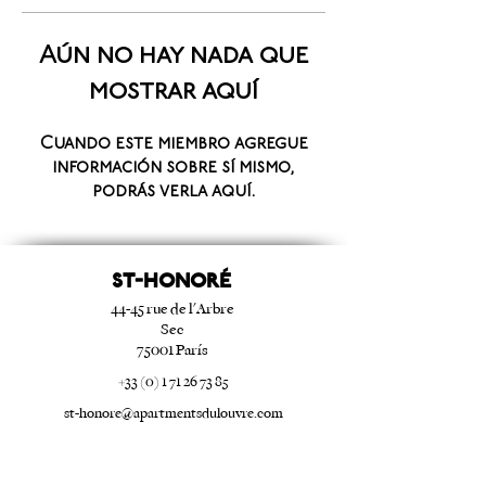
Aún no hay nada que
mostrar aquí
Cuando este miembro agregue
información sobre sí mismo,
podrás verla aquí.
ST-HONORé
44-45 rue de l'Arbre
Sec
75001 París
+33 (0) 1 71 26 73 85
st-honore@apartmentsdulouvre.com